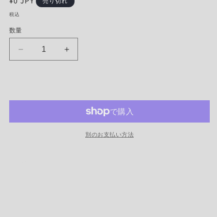
通
¥0 JPY
売り切れ
常
税込
価
数量
格
WAGGLE
WAGGLE
HENLEY
HENLEY
COLLAR
COLLAR
SHIRT
SHIRT
売り切れ
の
の
数
数
量
量
を
を
別のお支払い方法
減
増
ら
や
Share
す
す