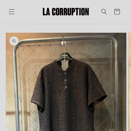
コンテ
カ
ンツに
ー
進む
ト
商品情
報にス
キップ