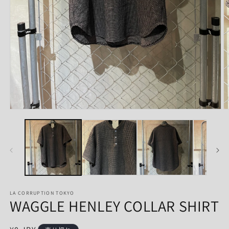
モ
ー
ダ
ル
で
メ
デ
ィ
ア
LA CORRUPTION TOKYO
(1)
(2
WAGGLE HENLEY COLLAR SHIRT
を
開
く